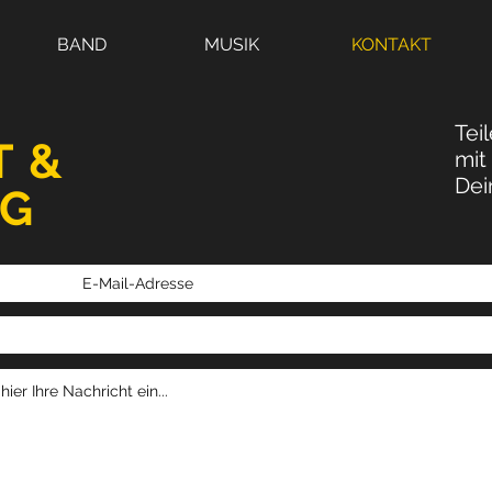
BAND
MUSIK
KONTAKT
Tei
T &
mit
Dei
G