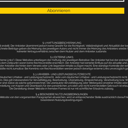
Abonnieren
§ 1 HAFTUNGSBESCHRÄNKUNG
 erstellt. Der Anbieter übernimmt jedoch keine Gewähr für die Richtigkeit, Vollständigkeit und Aktualität der ber
ichnete Beiträge geben die Meinung des jeweiligen Autors und nicht immer die Meinung des Anbieters wieder.
keinerlei Vertragsverhältnis zwischen dem Nutzer und dem Anbieter zustande.
§ 2 EXTERNE LINKS
terne Links”). Diese Websites unterliegen der Haftung der jeweiligen Betreiber. Der Anbieter hat bei der erstm
dem Zeitpunkt waren keine Rechtsverstöße ersichtlich. Der Anbieter hat keinerlei Einfluss auf die aktuelle und 
 der Anbieter die hinter dem Verweis oder Link liegenden Inhalte zu Eigen macht. Eine ständige Kontrolle der ex
töße nicht zumutbar. Bei Kenntnis von Rechtsverstößen werden jedoch derartige externe Links unverzüglich ge
§ 3 URHEBER- UND LEISTUNGSSCHUTZRECHTE
em deutschen Urheber- und Leistungsschutzrecht. Jede vom deutschen Urheber- und Leistungsschutzrecht nicht 
. Dies gilt insbesondere für Vervielfältigung, Bearbeitung, Übersetzung, Einspeicherung, Verarbeitung bzw.
 sind dabei als solche gekennzeichnet. Die unerlaubte Vervielfältigung oder Weitergabe einzelner Inhalte oder ko
rstellung von Kopien und Downloads für den persönlichen, privaten und nicht kommerziellen Gebrauch ist erlau
Die Darstellung dieser Website in fremden Frames ist nur mit schriftlicher Erlaubnis zulässig.
§ 4 BESONDERE NUTZUNGSBEDINGUNGEN
bsite von den vorgenannten Paragraphen abweichen, wird an entsprechender Stelle ausdrücklich darauf hingew
besonderen Nutzungsbedingungen.