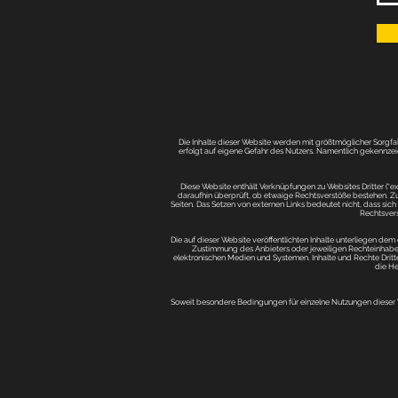
Die Inhalte dieser Website werden mit größtmöglicher Sorgfalt
erfolgt auf eigene Gefahr des Nutzers. Namentlich gekennze
Diese Website enthält Verknüpfungen zu Websites Dritter (“ex
daraufhin überprüft, ob etwaige Rechtsverstöße bestehen. Zu 
Seiten. Das Setzen von externen Links bedeutet nicht, dass sich
Rechtsvers
Die auf dieser Website veröffentlichten Inhalte unterliegen d
Zustimmung des Anbieters oder jeweiligen Rechteinhabers
elektronischen Medien und Systemen. Inhalte und Rechte Dritter
die He
Soweit besondere Bedingungen für einzelne Nutzungen dieser We