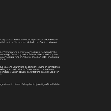
eitgestellten Inhalte. Die Nutzung der Inhalte der Website
 Mit der reinen Nutzung der Website des Anbieters kommt
aligen Verknüpfung der externen Links die fremden Inhalte
zukünftige Gestaltung und auf die Inhalte der verknüpften
ternen Links ist für den Anbieter ohne konkrete Hinweise auf
löscht.
zugelassene Verwertung bedarf der vorherigen schriftlichen
 Wiedergabe von Inhalten in Datenbanken oder anderen
mpletter Seiten ist nicht gestattet und strafbar. Lediglich
bt.
iesen. In diesem Falle gelten im jeweiligen Einzelfall die